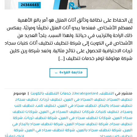
إن الحفاظ على نظافة وتألق أثاث المنزل هو أمر بالغ الأهمية
لمعظم الأشخاص. فعندما يبدو أثاث المنزل نظيفًا ومرتبًا، يعكس
ذلك الراحة والترتيب في حياتنا. ولهذا السبب، يلجأ العديد من
الأشخاص في الكويت إلى شركة تنظيف تنظيف أثاث كنبات سجاد
ثريات الاحترافية للحصول على نتائج مثالية. وتعد شركة رين كلين
شركة موثوقة توفر خدمات تنظيف […]
متابعة القراءة
←
منشور في
التنظيف
،
Uncategorized
،
خدمات التنظيف بالكويت
|
موسوم
تنظيف السجاد
،
تنظيف السجاد في العين
،
تنظيف ثريات
،
تنظيف سجاد
،
تنظيف سجاد بالبخار
،
تنظيف سجاد في العين
،
تنظيف كنب
،
تنظيف كنب
وسجاد
،
تنظيف كنبات
،
شركات تنظيف السجاد في العين
،
شركات تنظيف
سجاد العين
،
شركات تنظيف سجاد في العين
،
شركة تنظيف ثريات
،
شركة
تنظيف سجاد
،
شركة تنظيف سجاد العين
،
شركة تنظيف سجاد بالبخار في
العين
،
شركة تنظيف سجاد بالعين
،
شركة تنظيف سجاد في العين
،
شركة
تنظيف كنب وسجاد
اترك تعليقًا