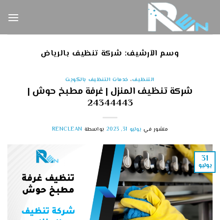
خطي
لمحتوى
وسم الآرشيف:
شركة تنظيف بالرياض
التنظيف
،
خدمات التنظيف بالكويت
شركة تنظيف المنزل | غرفة مطبخ حوش |
24344443
منشور في
يوليو 31, 2023
بواسطة
RENCLEAN
31
يوليو